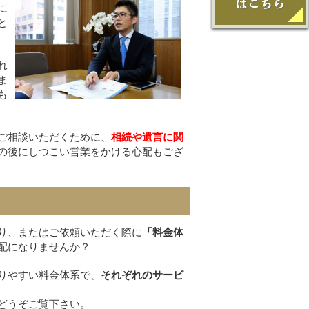
に
と
れ
ま
も
ご相談いただくために、
相続や遺言に関
の後にしつこい営業をかける心配もござ
り、またはご依頼いただく際に
「料金体
配になりませんか？
りやすい料金体系で、
それぞれのサービ
どうぞご覧下さい。