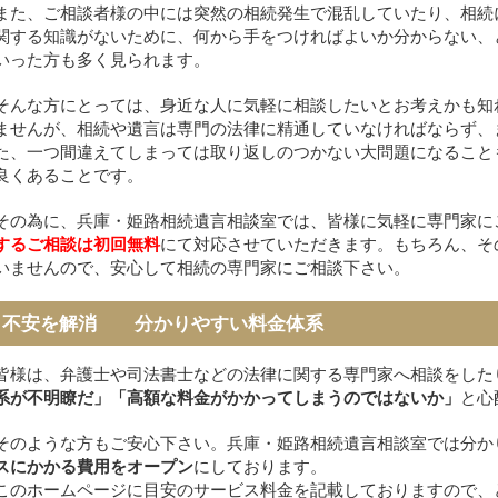
また、ご相談者様の中には突然の相続発生で混乱していたり、相続
関する知識がないために、何から手をつければよいか分からない、
いった方も多く見られます。
そんな方にとっては、身近な人に気軽に相談したいとお考えかも知
ませんが、相続や遺言は専門の法律に精通していなければならず、
た、一つ間違えてしまっては取り返しのつかない大問題になること
良くあることです。
その為に、兵庫・姫路相続遺言相談室では、皆様に気軽に専門家に
するご相談は初回無料
にて対応させていただきます。もちろん、そ
いませんので、安心して相続の専門家にご相談下さい。
不安を解消 分かりやすい料金体系
皆様は、弁護士や司法書士などの法律に関する専門家へ相談をした
系が不明瞭だ」「高額な料金がかかってしまうのではないか」
と心
そのような方もご安心下さい。兵庫・姫路相続遺言相談室では分か
スにかかる費用をオープン
にしております。
このホームページに目安のサービス料金を記載しておりますので、