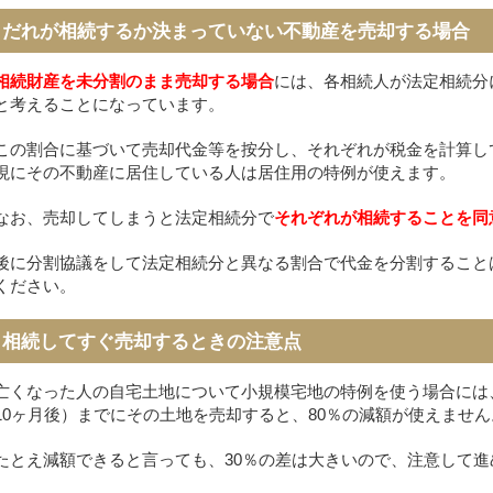
だれが相続するか決まっていない不動産を売却する場合
相続財産を未分割のまま売却する場合
には、各相続人が法定相続分
と考えることになっています。
この割合に基づいて売却代金等を按分し、それぞれが税金を計算し
現にその不動産に居住している人は居住用の特例が使えます。
なお、売却してしまうと法定相続分で
それぞれが相続することを同
後に分割協議をして法定相続分と異なる割合で代金を分割すること
ください。
相続してすぐ売却するときの注意点
亡くなった人の自宅土地について小規模宅地の特例を使う場合には
10ヶ月後）までにその土地を売却すると、80％の減額が使えません
たとえ減額できると言っても、30％の差は大きいので、注意して