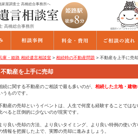
家屋調査士 高橋総合事務所へ
士 高橋総合事務所
兵庫・姫路 相続遺言相談室
>
相続時の不動産問題
>
不動産を上手に売
不動産を上手に売却
相続に関する不動産のご相談で最も多いのが、
相続した土地・建物
いうものです。
不動産の売却というイベントは、人生で何度も経験することではな
比べると圧倒的に少ないのが現実です。
より良い売却の方法、より良いタイミング、より良い特例の使い方
の情報を把握した上で、実際の売却に進みましょう。