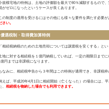
小規模宅地の特例は、土地の評価額を最大で80％減額するもので
税がゼロになったというケースが良くあります。
この制度の適用を受けるにはその他にも様々な要件を満たす必要が
ださい。
優遇税制・取得費加算特例
「相続税納税のための土地売却については譲渡税を安くする」とい
土地に対する相続税を１億円納税していれば、一定の期限日までに
1億円までは非課税になります。
ちなみに、相続税申告から３年間はこの特例が適用でき、非課税枠
例えば、平成20年4月1日に相続開始（亡くなった）の場合には、平
た、
相続税を物納した場合でも利用できます。