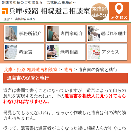
兵庫・姫路 相続遺言相談室
>
遺言
>
遺言書の保管と執行
遺言書の保管と執行
遺言は書面で書くことになっていますが、遺言によって自らの
意思を実現するためには、その
遺言書を相続人に見つけてもら
わなければなりません。
発見してもらえなければ、せっかく作成した遺言は何の法的効
力も持ちません。
従って、遺言書は遺言者が亡くなった後に相続人らがすぐにわ