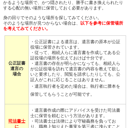
かるような場所で、かつ隠されたり、勝手に書き換えられたり
する心配の無い場所に保管しておく必要があります。
身の回りでそのような場所を探してみてください。
そのような場所が見つからない場合は、
以下を参考に保管場所
を考えてみてください。
・公正証書による遺言は、遺言書の原本が公証
役場に保管されています。
・従って、相続人らに遺言書を作成してある公
証役場の場所を伝えておけば十分です。
公正証書
・遺言書の存在が明らかになっても、相続人ら
遺言の
が公証役場を訪れて遺言書の内容を教えて欲し
場合
いと要求したり、閲覧を請求したりしても、公
証人がこれに応じることはありません。
・
遺言執行者を定めた場合は、執行者に謄本を
保管してもらうことが可能です。
・遺言書作成の際にアドバイスを受けた司法書
士に保管を頼むという方法があります。
司法書士
・司法書士は法律により守秘義務を負ってお
に
り、職務上知りえた事実を第三者に洩らすこと