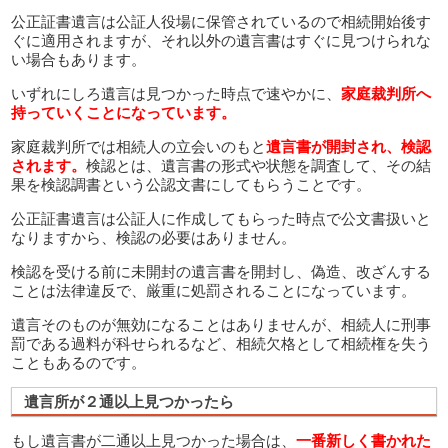
公正証書遺言は公証人役場に保管されているので相続開始後す
ぐに適用されますが、それ以外の遺言書はすぐに見つけられな
い場合もあります。
いずれにしろ遺言は見つかった時点で速やかに、
家庭裁判所へ
持っていくことになっています。
家庭裁判所では相続人の立会いのもと
遺言書が開封され、検認
されます。
検認とは、遺言書の形式や状態を調査して、その結
果を検認調書という公認文書にしてもらうことです。
公正証書遺言は公証人に作成してもらった時点で公文書扱いと
なりますから、検認の必要はありません。
検認を受ける前に未開封の遺言書を開封し、偽造、改ざんする
ことは法律違反で、厳重に処罰されることになっています。
遺言そのものが無効になることはありませんが、相続人に刑事
罰である過料が科せられるなど、相続欠格として相続権を失う
こともあるのです。
遺言所が２通以上見つかったら
もし遺言書が二通以上見つかった場合は、
一番新しく書かれた