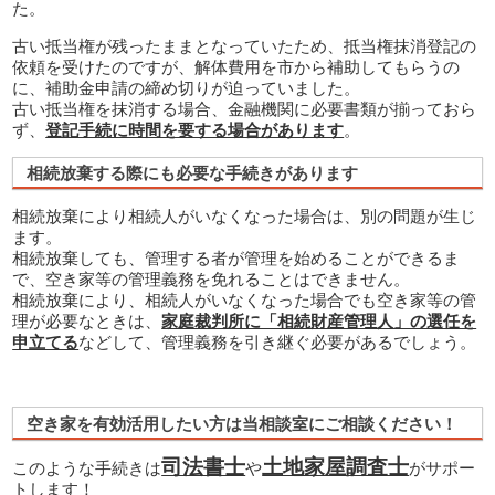
た。
古い抵当権が残ったままとなっていたため、抵当権抹消登記の
依頼を受けたのですが、解体費用を市から補助してもらうの
に、補助金申請の締め切りが迫っていました。
古い抵当権を抹消する場合、金融機関に必要書類が揃っておら
ず、
登記手続に時間を要する場合があります
。
相続放棄する際にも必要な手続きがあります
相続放棄により相続人がいなくなった場合は、別の問題が生じ
ます。
相続放棄しても、管理する者が管理を始めることができるま
で、空き家等の管理義務を免れることはできません。
相続放棄により、相続人がいなくなった場合でも空き家等の管
理が必要なときは、
家庭裁判所に「相続財産管理人」の選任を
申立てる
などして、管理義務を引き継ぐ必要があるでしょう。
空き家を有効活用したい方は当相談室にご相談ください！
司法書士
土地家屋調査士
このような手続きは
や
がサポー
トします！