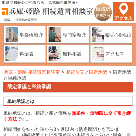
兵庫・姫路 相続遺言相談室
>
相続放棄と限定承認
>
限定承認
と単純承認
限定承認と単純承認
単純承認とは
単純承認とは、相続財産と債務を
無条件・無制限に全て引き継
ぐ方法
です。
相続開始を知った時から3ヶ月以内（熟慮期間とも言いま
す。）に相続放棄または限定承認の手続きをとらない場合、自