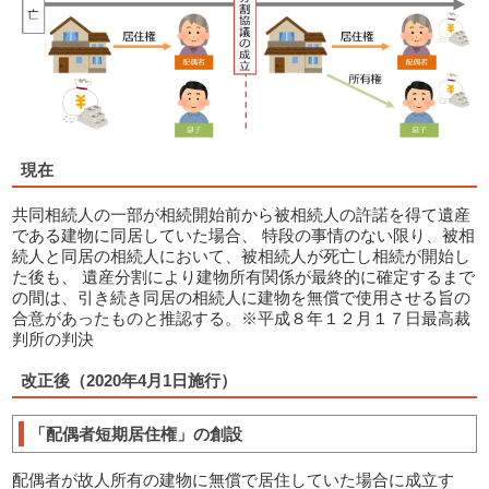
現在
共同相続人の一部が相続開始前から被相続人の許諾を得て遺産
である建物に同居していた場合、 特段の事情のない限り、被相
続人と同居の相続人において、被相続人が死亡し相続が開始し
た後も、 遺産分割により建物所有関係が最終的に確定するまで
の間は、引き続き同居の相続人に建物を無償で使用させる旨の
合意があったものと推認する。※平成８年１２月１７日最高裁
判所の判決
改正後（
2020
年4
月
1
日施行）
「配偶者短期居住権」の
創設
配偶者が故人所有の建物に無償で居住していた場合に成立す