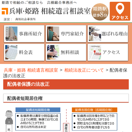
兵庫・姫路 相続遺言相談室
>
相続法改正について
>
配偶者保
護の法改正
配偶者保護の法改正
配偶者短期居住権